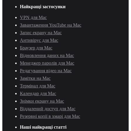
Найкращі застосунки
VPN для Mac
Завантаження YouTube на Mac
Запис екрану на Mac
Антивірус для Mac
Браузер для Mac
Відновлення даних на Mac
Менеджер паролів для Mac
Редагування відео на Mac
Замітки на Mac
Термінал для Mac
Календар для Mac
Знімки екрану на Mac
Віддалений доступ для Mac
Резервні копії в хмарі для Mac
Наші найкращі статті