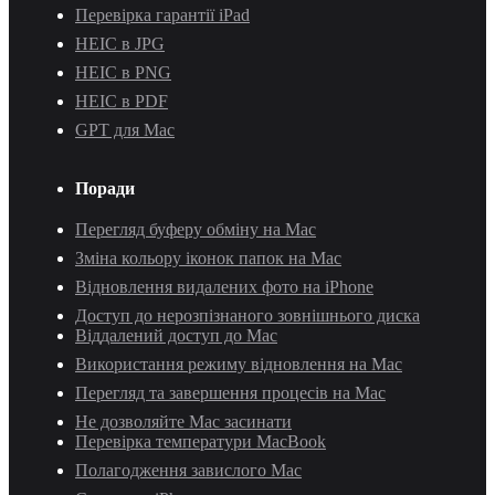
Перевірка гарантії iPad
HEIC в JPG
HEIC в PNG
HEIC в PDF
GPT для Mac
Поради
Перегляд буферу обміну на Mac
Зміна кольору іконок папок на Mac
Відновлення видалених фото на iPhone
Доступ до нерозпізнаного зовнішнього диска
Віддалений доступ до Mac
Використання режиму відновлення на Mac
Перегляд та завершення процесів на Mac
Не дозволяйте Mac засинати
Перевірка температури MacBook
Полагодження завислого Mac