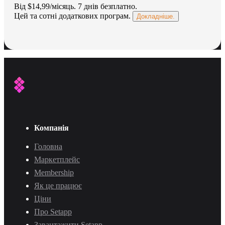
Від $14,99/місяць.
7 днів безплатно
.
Цей та сотні додаткових програм.
Докладніше.
Компанія
Головна
Маркетплейс
Membership
Як це працює
Ціни
Про Setapp
Завантажити Setapp