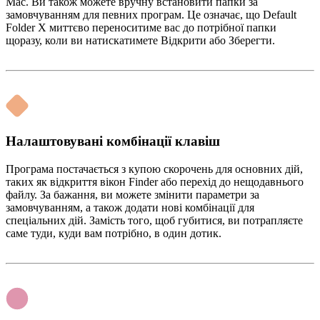
Mac. Ви також можете вручну встановити папки за
замовчуванням для певних програм. Це означає, що Default
Folder X миттєво переноситиме вас до потрібної папки
щоразу, коли ви натискатимете Відкрити або Зберегти.
Налаштовувані комбінації клавіш
Програма постачається з купою скорочень для основних дій,
таких як відкриття вікон Finder або перехід до нещодавнього
файлу. За бажання, ви можете змінити параметри за
замовчуванням, а також додати нові комбінації для
спеціальних дій. Замість того, щоб губитися, ви потрапляєте
саме туди, куди вам потрібно, в один дотик.