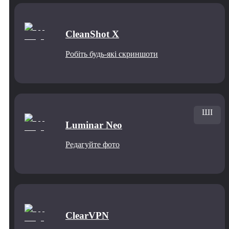
CleanShot X
Робіть будь-які скриншоти
ШІ
Luminar Neo
Редагуйте фото
ClearVPN