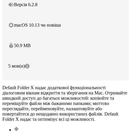
Версія 6.2.8
macOS 10.13 чи новіша
50.9 MB
5 мов(и)
Default Folder X надає додаткової функціональності
діалоговим вікнам відкриття та зберігання на Mac. Отримайте
швидкий доступ до багатьох можливостей: копіюйте та
переміщуйте файли між бажаними папками; миттєво
переглядайте, перейменовуйте, налаштовуйте або
повертайтеся до нещодавно використаних файлів. Default
Folder X надає та оптимізує всі ці можливості.