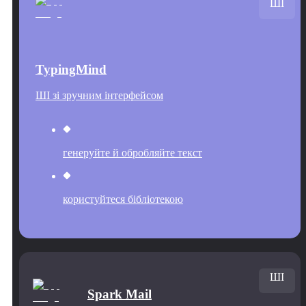
ШІ
TypingMind
ШІ зі зручним інтерфейсом
генеруйте й обробляйте текст
користуйтеся бібліотекою
ШІ
Spark Mail