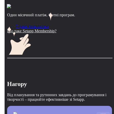
Один місячний платіж. Сотні програм.
7 днів безплатно
Що таке Setapp Membership?
Нагору
Від планування та рутинних завдань до програмування і
творчості – працюйте ефективніше зі Setapp.