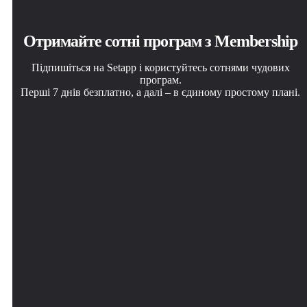
Отримайте сотні програм з Membership
Підпишіться на Setapp і користуйтесь сотнями чудових
програм.
Перші 7 днів безплатно, а далі – в єдиному простому плані.
Завантажити Setapp на Mac
Установіть знайдену програму
Виберіть план підписки
Знайдіть в Setapp застосунок для macOS, iOS або web,
Виконайте завдання за допомогою новенької
Один застосунок або всі разом в підписці Setapp.
що допоможе вирішити ваше завдання.
програми зі Setapp.
Користуйтеся застосунками на своїх умовах.
Default Folder X