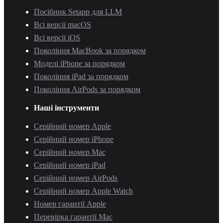
Посібник Setapp для LLM
Всі версії macOS
Всі версії iOS
Покоління MacBook за порядком
Моделі iPhone за порядком
Покоління iPad за порядком
Покоління AirPods за порядком
Наші інструменти
Серійний номер Apple
Серійний номер iPhone
Серійний номер Mac
Серійний номер iPad
Серійний номер AirPods
Серійний номер Apple Watch
Номер гарантії Apple
Перевірка гарантії Mac