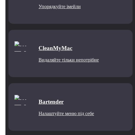
Упорядкуйте імейли
CleanMyMac
Видаляйте тільки непотрібне
Bartender
Налаштуйте меню під себе