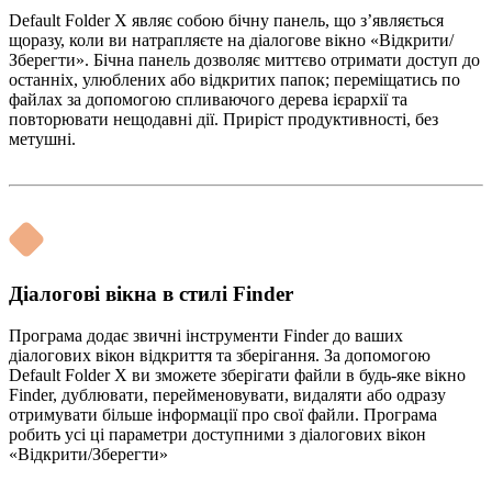
Default Folder X являє собою бічну панель, що з’являється
щоразу, коли ви натрапляєте на діалогове вікно «Відкрити/
Зберегти». Бічна панель дозволяє миттєво отримати доступ до
останніх, улюблених або відкритих папок; переміщатись по
файлах за допомогою спливаючого дерева ієрархії та
повторювати нещодавні дії. Приріст продуктивності, без
метушні.
Діалогові вікна в стилі Finder
Програма додає звичні інструменти Finder до ваших
діалогових вікон відкриття та зберігання. За допомогою
Default Folder X ви зможете зберігати файли в будь-яке вікно
Finder, дублювати, перейменовувати, видаляти або одразу
отримувати більше інформації про свої файли. Програма
робить усі ці параметри доступними з діалогових вікон
«Відкрити/Зберегти»