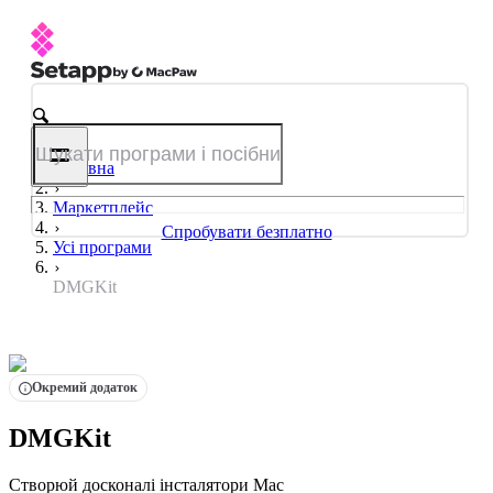
Головна
Маркетплейс
Спробувати безплатно
Усі програми
DMGKit
Окремий додаток
DMGKit
Створюй досконалі інсталятори Mac