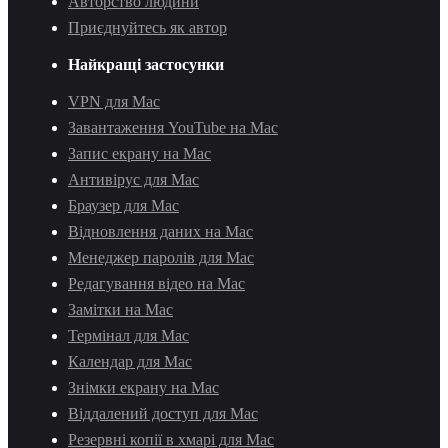
Авторство людини
Приєднуйтесь як автор
Найкращі застосунки
VPN для Mac
Завантаження YouTube на Mac
Запис екрану на Mac
Антивірус для Mac
Браузер для Mac
Відновлення даних на Mac
Менеджер паролів для Mac
Редагування відео на Mac
Замітки на Mac
Термінал для Mac
Календар для Mac
Знімки екрану на Mac
Віддалений доступ для Mac
Резервні копії в хмарі для Mac