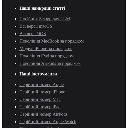
Наші найкращі статті
Посібник Setapp для LLM
Всі версії macOS
Всі версії iOS
Покоління MacBook за порядком
Моделі iPhone за порядком
Покоління iPad за порядком
Покоління AirPods за порядком
Наші інструменти
Серійний номер Apple
Серійний номер iPhone
Серійний номер Mac
Серійний номер iPad
Серійний номер AirPods
Серійний номер Apple Watch