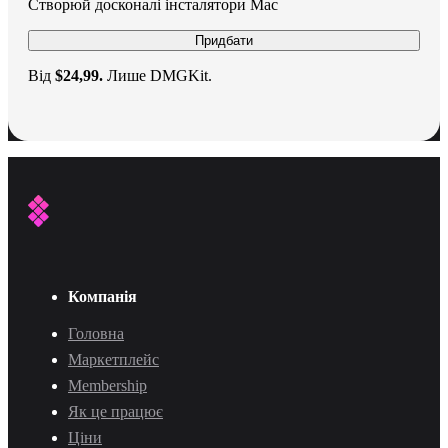
Створюй досконалі інсталятори Mac
Придбати
Від
$24,99.
Лише DMGKit.
Компанія
Головна
Маркетплейс
Membership
Як це працює
Ціни