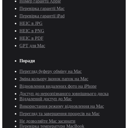
Номер гарантії Apple
Перевірка гарантії Mac
Перевірка гарантії iPad
HEIC в JPG
HEIC в PNG
HEIC в PDF
GPT для Mac
Поради
Перегляд буферу обміну на Mac
Зміна кольору іконок папок на Mac
Відновлення видалених фото на iPhone
Доступ до нерозпізнаного зовнішнього диска
Віддалений доступ до Mac
Використання режиму відновлення на Mac
Перегляд та завершення процесів на Mac
Не дозволяйте Mac засинати
Перевірка температури MacBook