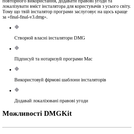
повторного використання, додавати правові угоди та
локалізувати вміст інсталятора для користувачів з усього світу.
Тому що твій інсталятор програми заслуговує на щось краще
за «final-final-v3.dmg».
Створюй власні інсталятори DMG
Підписуй та нотаризуй програми Mac
Використовуй фірмові шаблони інсталяторів
Додавай локалізовані правові угоди
Можливості DMGKit