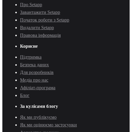
Про Setapp
Завантажити Setapp
Початок роботи з Setapp
Видалити Setapp
Правова інформація
Корисне
Підтримка
Безпека даних
Для розробників
Медіа про нас
Афіліат-програма
Блог
За кулісами блогу
Як ми публікуємо
Як ми оцінюємо застосунки