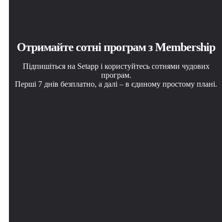
Отримайте сотні програм з Membership
Підпишіться на Setapp і користуйтесь сотнями чудових
програм.
Перші 7 днів безплатно, а далі – в єдиному простому плані.
Завантажити Setapp на Mac
Установіть знайдену програму
Виберіть план підписки
Знайдіть в Setapp застосунок для macOS, iOS або web,
Виконайте завдання за допомогою новенької
Один застосунок або всі разом в підписці Setapp.
що допоможе вирішити ваше завдання.
програми зі Setapp.
Користуйтеся застосунками на своїх умовах.
DMGKit