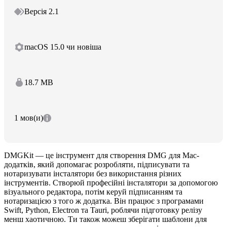
Версія 2.1
macOS 15.0 чи новіша
18.7 MB
1 мов(и)
DMGKit — це інструмент для створення DMG для Mac-
додатків, який допомагає розробляти, підписувати та
нотаризувати інсталятори без використання різних
інструментів. Створюй професійні інсталятори за допомогою
візуального редактора, потім керуй підписанням та
нотаризацією з того ж додатка. Він працює з програмами
Swift, Python, Electron та Tauri, роблячи підготовку релізу
менш хаотичною. Ти також можеш зберігати шаблони для