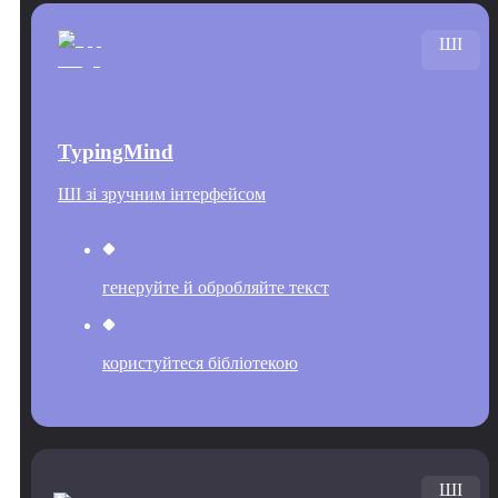
ШІ
TypingMind
ШІ зі зручним інтерфейсом
генеруйте й обробляйте текст
користуйтеся бібліотекою
ШІ