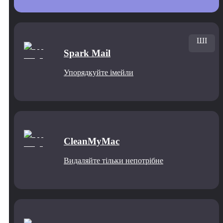
ШІ
Spark Mail
Упорядкуйте імейли
CleanMyMac
Видаляйте тільки непотрібне