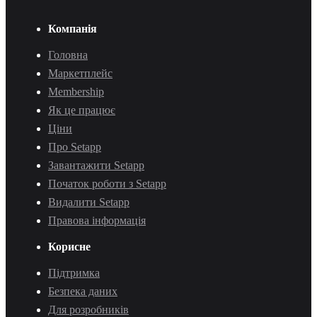
Компанія
Головна
Маркетплейс
Membership
Як це працює
Ціни
Про Setapp
Завантажити Setapp
Початок роботи з Setapp
Видалити Setapp
Правова інформація
Корисне
Підтримка
Безпека даних
Для розробників