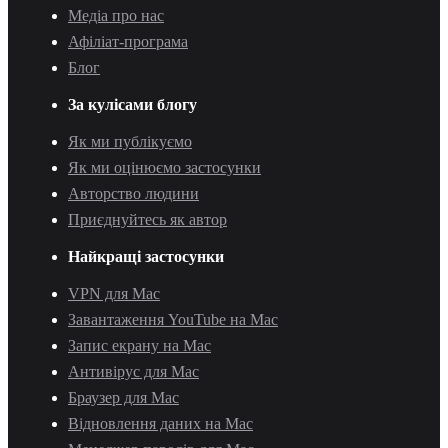
Медіа про нас
Афіліат-програма
Блог
За кулісами блогу
Як ми публікуємо
Як ми оцінюємо застосунки
Авторство людини
Приєднуйтесь як автор
Найкращі застосунки
VPN для Mac
Завантаження YouTube на Mac
Запис екрану на Mac
Антивірус для Mac
Браузер для Mac
Відновлення даних на Mac