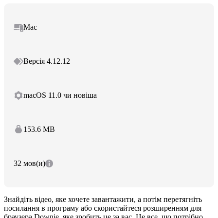
Mac
Версія 4.12.12
macOS 11.0 чи новіша
153.6 MB
32 мов(и)
Знайдіть відео, яке хочете завантажити, а потім перетягніть
посилання в програму або скористайтеся розширенням для
браузера Downie, яке зробить це за вас. Це все, що потрібно,