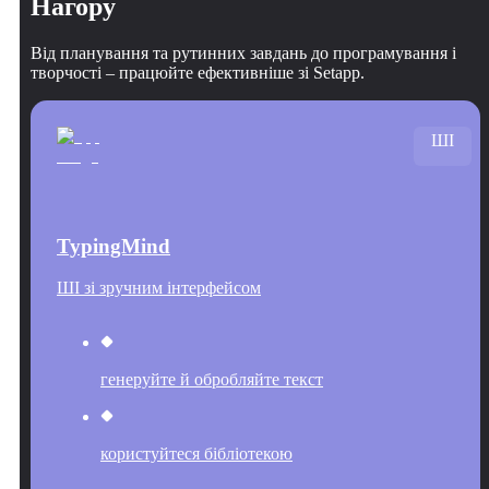
Нагору
Від планування та рутинних завдань до програмування і
творчості – працюйте ефективніше зі Setapp.
ШІ
TypingMind
ШІ зі зручним інтерфейсом
генеруйте й обробляйте текст
користуйтеся бібліотекою