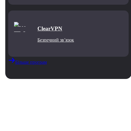
ClearVPN
Безпечний звʼязок
Більше програм