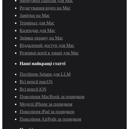
Менеджер паролів для Mac
Редагування відео на Mac
Замітки на Mac
Термінал для Mac
Календар для Mac
Знімки екрану на Mac
Віддалений доступ для Mac
Резервні копії в хмарі для Mac
Наші найкращі статті
Посібник Setapp для LLM
Всі версії macOS
Всі версії iOS
Покоління MacBook за порядком
Моделі iPhone за порядком
Покоління iPad за порядком
Покоління AirPods за порядком