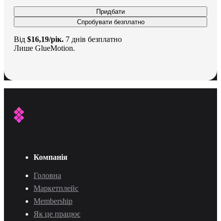
Придбати
Спробувати безплатно
Від
$16,19/рік.
7 днів безплатно
Лише GlueMotion.
Компанія
Головна
Маркетплейс
Membership
Як це працює