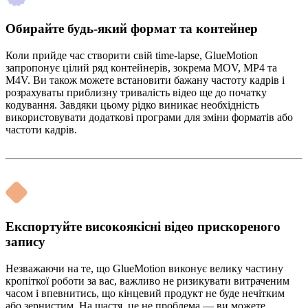
Обирайте будь-який формат та контейнер
Коли прийде час створити свій time-lapse, GlueMotion
запропонує цілий ряд контейнерів, зокрема MOV, MP4 та
M4V. Ви також можете встановити бажану частоту кадрів і
розрахуваты приблизну тривалість відео ще до початку
кодування. Завдяки цьому рідко виникає необхідність
використовувати додаткові програми для зміни форматів або
частоти кадрів.
Експортуйте високоякісні відео прискореного
запису
Незважаючи на те, що GlueMotion виконує велику частину
кропіткої роботи за вас, важливо не ризикувати витраченим
часом і впевнитись, що кінцевий продукт не буде нечітким
або зернистим. На щастя, це не проблема — ви можете