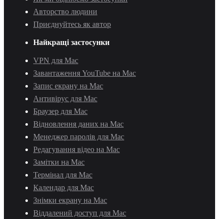
Авторство людини
Приєднуйтесь як автор
Найкращі застосунки
VPN для Mac
Завантаження YouTube на Mac
Запис екрану на Mac
Антивірус для Mac
Браузер для Mac
Відновлення даних на Mac
Менеджер паролів для Mac
Редагування відео на Mac
Замітки на Mac
Термінал для Mac
Календар для Mac
Знімки екрану на Mac
Віддалений доступ для Mac