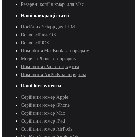
Резервні копії в хмарі для Mac
Наші найкращі статті
Посібник Setapp для LLM
Всі версії macOS
Всі версії iOS
Покоління MacBook за порядком
Моделі iPhone за порядком
Покоління iPad за порядком
Покоління AirPods за порядком
Наші інструменти
Серійний номер Apple
Серійний номер iPhone
Серійний номер Mac
Серійний номер iPad
Серійний номер AirPods
Серійний номер Apple Watch