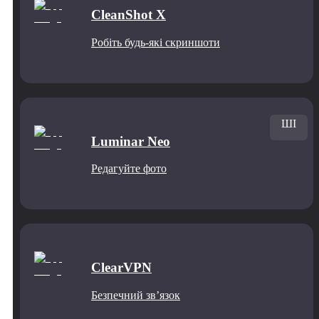
CleanShot X
Робіть будь-які скриншоти
ШІ
Luminar Neo
Редагуйте фото
ClearVPN
Безпечний звʼязок