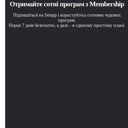
Отримайте сотні програм з Membership
Підпишіться на Setapp і користуйтесь сотнями чудових
програм.
Перші 7 днів безплатно, а далі – в єдиному простому плані.
Завантажити Setapp на Mac
Установіть знайдену програму
Виберіть план підписки
Знайдіть в Setapp застосунок для macOS, iOS або web,
Виконайте завдання за допомогою новенької
Один застосунок або всі разом в підписці Setapp.
що допоможе вирішити ваше завдання.
програми зі Setapp.
Користуйтеся застосунками на своїх умовах.
GlueMotion