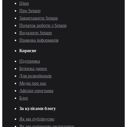
Ціни
Про Setapp
Завантажити Setapp
Початок роботи з Setapp
Видалити Setapp
Правова інформація
Корисне
Підтримка
Безпека даних
Для розробників
Медіа про нас
Афіліат-програма
Блог
За кулісами блогу
Як ми публікуємо
Як ми оцінюємо застосунки