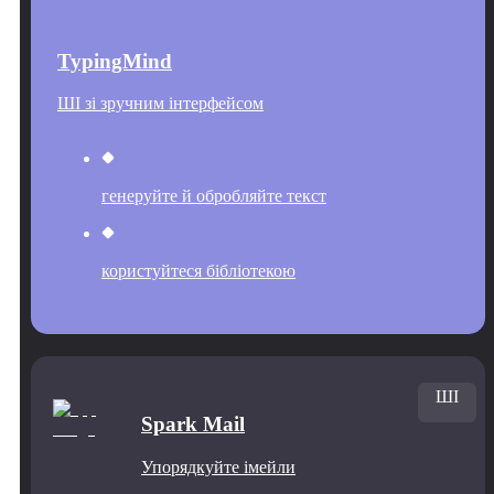
TypingMind
ШІ зі зручним інтерфейсом
генеруйте й обробляйте текст
користуйтеся бібліотекою
ШІ
Spark Mail
Упорядкуйте імейли