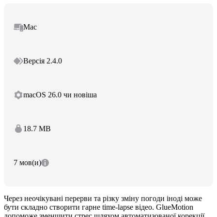
Mac
Версія 2.4.0
macOS 26.0 чи новіша
18.7 MB
7 мов(и)
Через неочікувані перерви та різку зміну погоди іноді може
бути складно створити гарне time-lapse відео. GlueMotion
допоможе зменшити стрес шляхом автоматизованої корекції