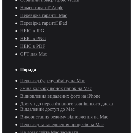
Номер гарантії Apple
Перевірка гарантії Mac
Перевірка гарантії iPad
HEIC в JPG
HEIC в PNG
HEIC в PDF
GPT для Mac
Поради
Перегляд буферу обміну на Mac
Зміна кольору іконок папок на Mac
Відновлення видалених фото на iPhone
Доступ до нерозпізнаного зовнішнього диска
Віддалений доступ до Mac
Використання режиму відновлення на Mac
Перегляд та завершення процесів на Mac
Не дозволяйте Mac засинати