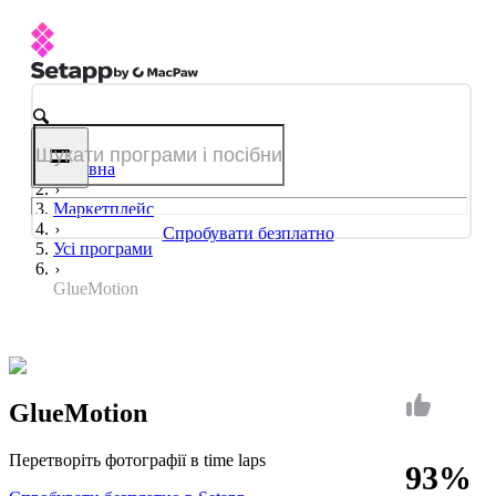
Головна
Маркетплейс
Спробувати безплатно
Усі програми
GlueMotion
GlueMotion
Перетворіть фотографії в time laps
93%