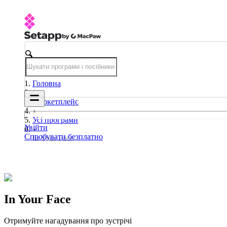
Головна
Маркетплейс
Усі програми
Увійти
Спробувати безплатно
In Your Face
In Your Face
Отримуйте нагадування про зустрічі