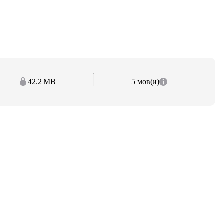
42.2 MB
5 мов(и)