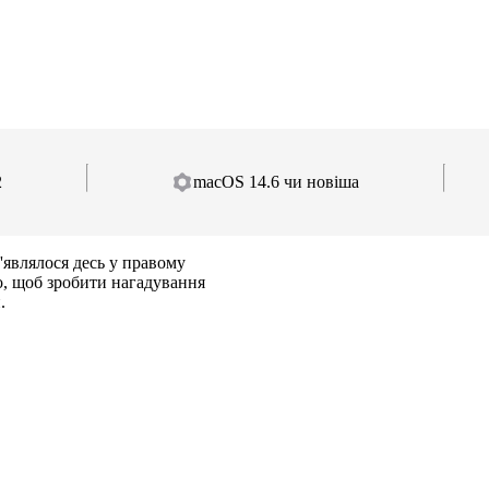
2
macOS 14.6 чи новіша
'являлося десь у правому
го, щоб зробити нагадування
.