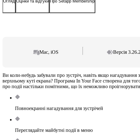
Огляд
Оцінки та відгуки
Про Setapp Membership
Mac, iOS
Версія 3.26.
Ви коли-небудь забували про зустріч, навіть якщо нагадування з
верхньому куті екрана? Програма In Your Face створена для то
про події настільки помітними, що їх неможливо проігнорувати
Повноекранні нагадування для зустрічей
Переглядайте майбутні події в меню