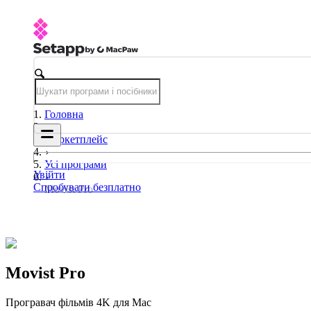
Головна
Маркетплейс
Усі програми
Увійти
Спробувати безплатно
Movist Pro
Movist Pro
Програвач фільмів 4K для Mac