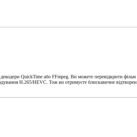
 декодери QuickTime або FFmpeg. Ви можете перевідкрити фільм 
одування H.265/HEVC. Тож ви отримуєте блискавичне відтворенн