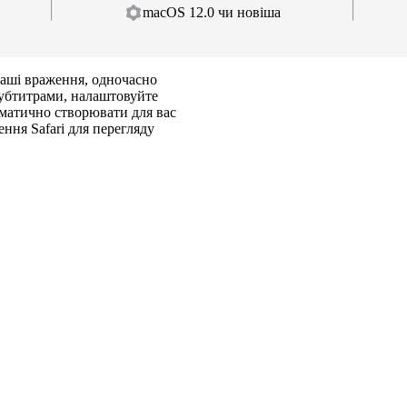
macOS 12.0 чи новіша
ваші враження, одночасно
субтитрами, налаштовуйте
оматично створювати для вас
ння Safari для перегляду