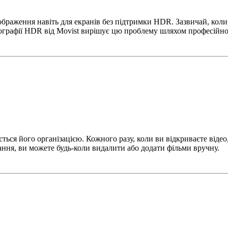
ображення навіть для екранів без підтримки HDR. Зазвичай, кол
пографії HDR від Movist вирішує цю проблему шляхом професійн
ться його організацією. Кожного разу, коли ви відкриваєте відео
ання, ви можете будь-коли видалити або додати фільми вручну.