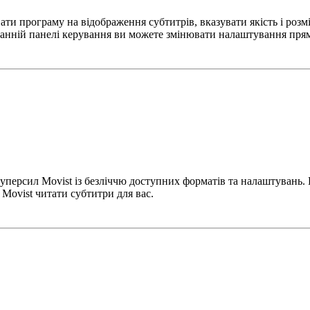
 програму на відображення субтитрів, вказувати якість і розмір
анній панелі керування ви можете змінювати налаштування прямо
суперсил Movist із безліччю доступних форматів та налаштувань.
 Movist читати субтитри для вас.