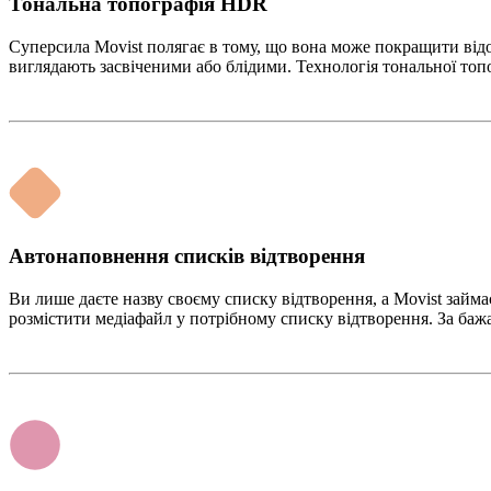
Тональна топографія HDR
Суперсила Movist полягає в тому, що вона може покращити від
виглядають засвіченими або блідими. Технологія тональної то
Автонаповнення списків відтворення
Ви лише даєте назву своєму списку відтворення, а Movist займає
розмістити медіафайл у потрібному списку відтворення. За баж