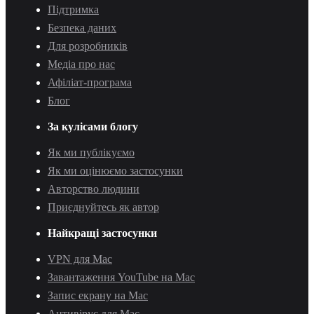
Підтримка
Безпека даних
Для розробників
Медіа про нас
Афіліат-програма
Блог
За кулісами блогу
Як ми публікуємо
Як ми оцінюємо застосунки
Авторство людини
Приєднуйтесь як автор
Найкращі застосунки
VPN для Mac
Завантаження YouTube на Mac
Запис екрану на Mac
Антивірус для Mac