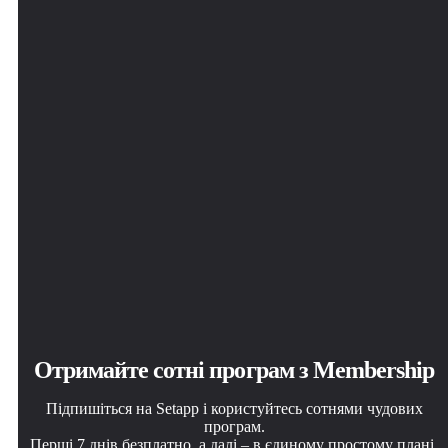
Отримайте сотні програм з Membership
Підпишіться на Setapp і користуйтесь сотнями чудових
програм.
Перші 7 днів безплатно, а далі – в єдиному простому плані.