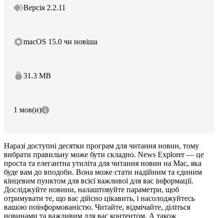
Версія 2.2.11
macOS 15.0 чи новіша
31.3 MB
1 мов(и)
Наразі доступні десятки програм для читання новин, тому
вибрати правильну може бути складно. News Explorer — це
проста та елегантна утиліта для читання новин на Mac, яка
буде вам до вподоби. Вона може стати надійним та єдиним
кінцевим пунктом для всієї важливої для вас інформації.
Досліджуйте новини, налаштовуйте параметри, щоб
отримувати те, що вас дійсно цікавить, і насолоджуйтесь
вашою поінформованістю. Читайте, відмічайте, діліться
новинами та важливим для вас контентом. А також