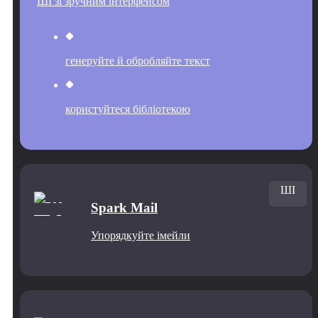
ШІ зі зручним інтерфейсом
генеруйте й обробляйте текст
користуйтеся бібліотекою
ШІ
Spark Mail
Упорядкуйте імейли