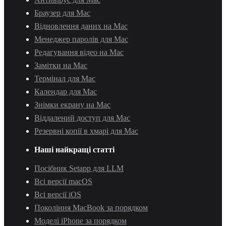
Браузер для Mac
Відновлення даних на Mac
Менеджер паролів для Mac
Редагування відео на Mac
Замітки на Mac
Термінал для Mac
Календар для Mac
Знімки екрану на Mac
Віддалений доступ для Mac
Резервні копії в хмарі для Mac
Наші найкращі статті
Посібник Setapp для LLM
Всі версії macOS
Всі версії iOS
Покоління MacBook за порядком
Моделі iPhone за порядком