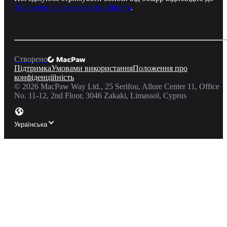
Положення про конфіденційність
.
Створено
Підтримка
Умовами використання
Положення про
конфіденційність
©
2026
MacPaw Way Ltd., 25 Serifou, Allure Center 11, Office
No. 11-12, 2nd Floor, 3046 Zakaki, Limassol, Cyprus
Українська