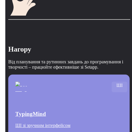
Нагору
Від планування та рутинних завдань до програмування і
творчості – працюйте ефективніше зі Setapp.
ШІ
TypingMind
ШІ зі зручним інтерфейсом