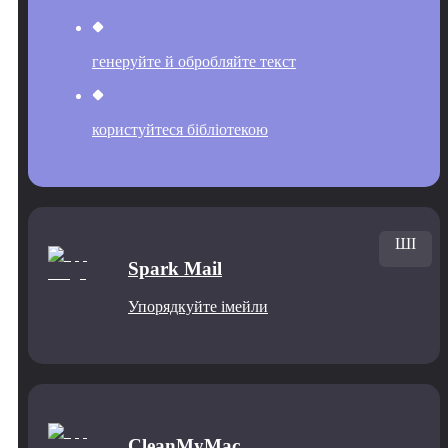
генеруйте й обробляйте текст
користуйтеся бібліотекою
ШІ
Spark Mail
Упорядкуйте імейли
CleanMyMac