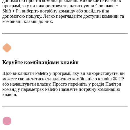
допомогою простої комбінації клавіш. Викликайте Paletro в
програмі, яку ви використовуєте, натиснувши Command +
Shift + P і виберіть потрібну команду або знайдіть її за
допомогою пошуку. Легко переглядайте доступні команди та
комбінації клавіш до них.
Керуйте комбінаціями клавіш
Щоб викликати Paletro у програмі, яку ви використовуєте, ви
можете скористатись стандартною комбінацією клавіш ⌘⇧P
або налаштувати власну. Просто перейдіть у розділ Палітри
команд у параметрах Paletro і зазначте потрібну комбінацію
клавіш.