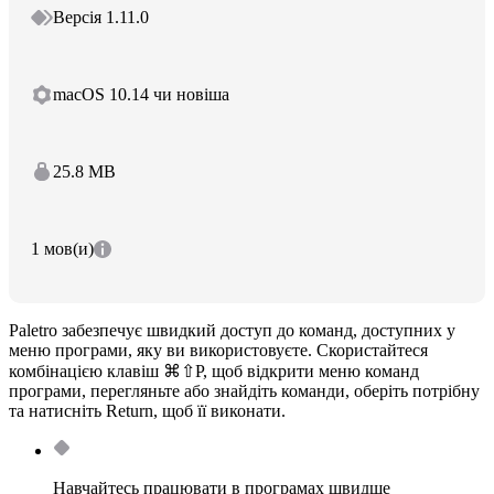
Версія 1.11.0
macOS 10.14 чи новіша
25.8 MB
1 мов(и)
Paletro забезпечує швидкий доступ до команд, доступних у
меню програми, яку ви використовуєте. Скористайтеся
комбінацією клавіш ⌘⇧P, щоб відкрити меню команд
програми, перегляньте або знайдіть команди, оберіть потрібну
та натисніть Return, щоб її виконати.
Навчайтесь працювати в програмах швидше