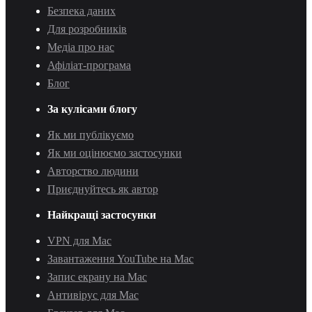
Безпека даних
Для розробників
Медіа про нас
Афіліат-програма
Блог
За кулісами блогу
Як ми публікуємо
Як ми оцінюємо застосунки
Авторство людини
Приєднуйтесь як автор
Найкращі застосунки
VPN для Mac
Завантаження YouTube на Mac
Запис екрану на Mac
Антивірус для Mac