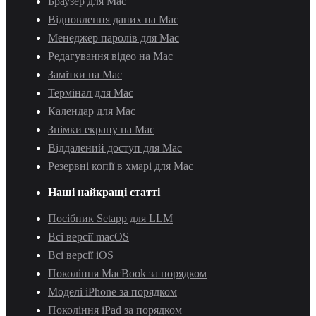
Браузер для Mac
Відновлення даних на Mac
Менеджер паролів для Mac
Редагування відео на Mac
Замітки на Mac
Термінал для Mac
Календар для Mac
Знімки екрану на Mac
Віддалений доступ для Mac
Резервні копії в хмарі для Mac
Наші найкращі статті
Посібник Setapp для LLM
Всі версії macOS
Всі версії iOS
Покоління MacBook за порядком
Моделі iPhone за порядком
Покоління iPad за порядком