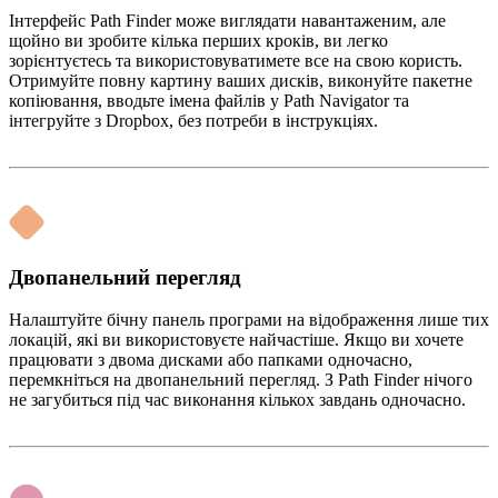
Інтерфейс Path Finder може виглядати навантаженим, але
щойно ви зробите кілька перших кроків, ви легко
зорієнтуєтесь та використовуватимете все на свою користь.
Отримуйте повну картину ваших дисків, виконуйте пакетне
копіювання, вводьте імена файлів у Path Navigator та
інтегруйте з Dropbox, без потреби в інструкціях.
Двопанельний перегляд
Налаштуйте бічну панель програми на відображення лише тих
локацій, які ви використовуєте найчастіше. Якщо ви хочете
працювати з двома дисками або папками одночасно,
перемкніться на двопанельний перегляд. З Path Finder нічого
не загубиться під час виконання кількох завдань одночасно.