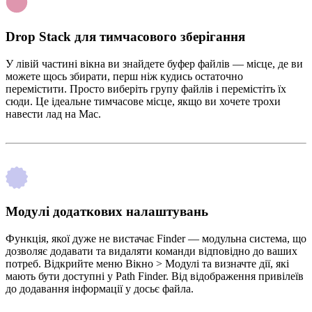
Drop Stack для тимчасового зберігання
У лівій частині вікна ви знайдете буфер файлів — місце, де ви
можете щось збирати, перш ніж кудись остаточно
перемістити. Просто виберіть групу файлів і перемістіть їх
сюди. Це ідеальне тимчасове місце, якщо ви хочете трохи
навести лад на Mac.
Модулі додаткових налаштувань
Функція, якої дуже не вистачає Finder — модульна система, що
дозволяє додавати та видаляти команди відповідно до ваших
потреб. Відкрийте меню Вікно > Модулі та визначте дії, які
мають бути доступні у Path Finder. Від відображення привілеїв
до додавання інформації у досьє файла.