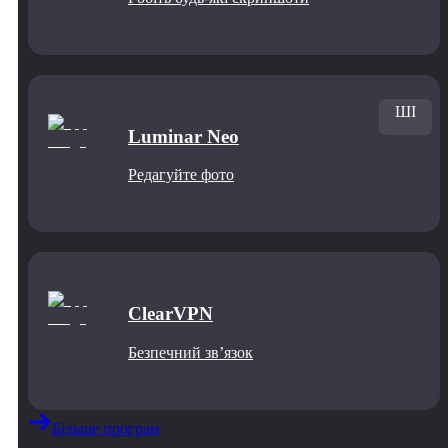
ШІ
Luminar Neo
Редагуйте фото
ClearVPN
Безпечний звʼязок
Більше програм