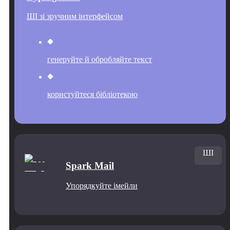
ШІ зі зручним інтерфейсом
генеруйте й обробляйте текст
користуйтеся бібліотекою
ШІ
Spark Mail
Упорядкуйте імейли