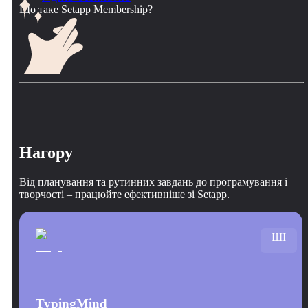
Що таке Setapp Membership?
Нагору
Від планування та рутинних завдань до програмування і
творчості – працюйте ефективніше зі Setapp.
ШІ
TypingMind