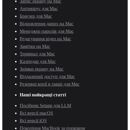
Запис екрану на Mac
Антивірус для Mac
Браузер для Mac
Відновлення даних на Mac
Менеджер паролів для Mac
Редагування відео на Mac
Замітки на Mac
Термінал для Mac
Календар для Mac
Знімки екрану на Mac
Віддалений доступ для Mac
Резервні копії в хмарі для Mac
Наші найкращі статті
Посібник Setapp для LLM
Всі версії macOS
Всі версії iOS
Покоління MacBook за порядком