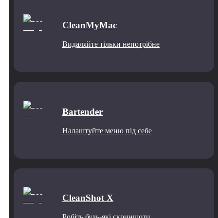
CleanMyMac
Видаляйте тільки непотрібне
Bartender
Налаштуйте меню під себе
CleanShot X
Робіть будь-які скриншоти