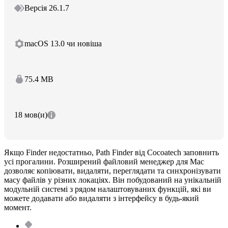
Версія 26.1.7
macOS 13.0 чи новіша
75.4 MB
18 мов(и)
Якщо Finder недостатньо, Path Finder від Cocoatech заповнить
усі прогалини. Розширений файловий менеджер для Mac
дозволяє копіювати, видаляти, переглядати та синхронізувати
масу файлів у різних локаціях. Він побудований на унікальній
модульній системі з рядом налаштовуваних функцій, які ви
можете додавати або видаляти з інтерфейсу в будь-який
момент.