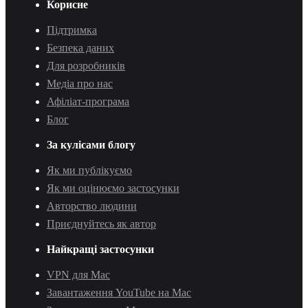
Корисне
Підтримка
Безпека даних
Для розробників
Медіа про нас
Афіліат-програма
Блог
За кулісами блогу
Як ми публікуємо
Як ми оцінюємо застосунки
Авторство людини
Приєднуйтесь як автор
Найкращі застосунки
VPN для Mac
Завантаження YouTube на Mac