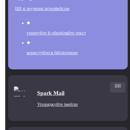
ШІ зі зручним інтерфейсом
генеруйте й обробляйте текст
користуйтеся бібліотекою
ШІ
Spark Mail
Упорядкуйте імейли