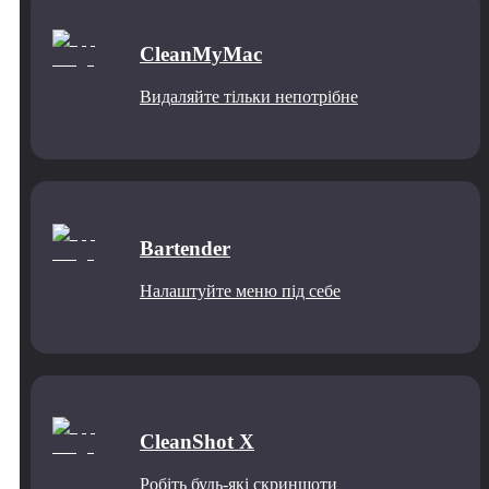
CleanMyMac
Видаляйте тільки непотрібне
Bartender
Налаштуйте меню під себе
CleanShot X
Робіть будь-які скриншоти