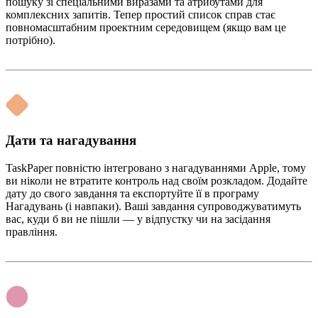
пошуку зі спеціальними виразами та атрибутами для
комплексних запитів. Тепер простий список справ стає
повномасштабним проектним середовищем (якщо вам це
потрібно).
Дати та нагадування
TaskPaper повністю інтегровано з нагадуваннями Apple, тому
ви ніколи не втратите контроль над своїм розкладом. Додайте
дату до свого завдання та експортуйте її в програму
Нагадувань (і навпаки). Ваші завдання супроводжуватимуть
вас, куди б ви не пішли — у відпустку чи на засідання
правління.