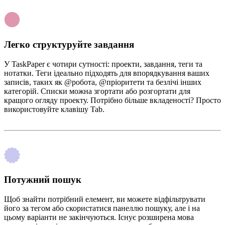
Легко структуруйте завдання
У TaskPaper є чотири сутності: проекти, завдання, теги та
нотатки. Теги ідеально підходять для впорядкування ваших
записів, таких як @робота, @пріоритети та безлічі інших
категорій. Списки можна згортати або розгортати для
кращого огляду проекту. Потрібно більше вкладеності? Просто
використовуйте клавішу Tab.
Потужний пошук
Щоб знайти потрібний елемент, ви можете відфільтрувати
його за тегом або скористатися панеллю пошуку, але і на
цьому варіанти не закінчуються. Існує розширена мова