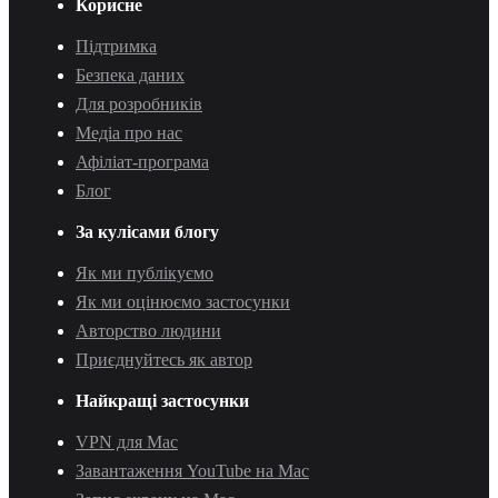
Корисне
Підтримка
Безпека даних
Для розробників
Медіа про нас
Афіліат-програма
Блог
За кулісами блогу
Як ми публікуємо
Як ми оцінюємо застосунки
Авторство людини
Приєднуйтесь як автор
Найкращі застосунки
VPN для Mac
Завантаження YouTube на Mac