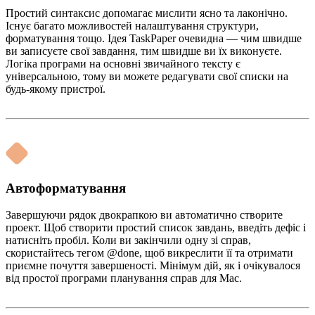
Простий синтаксис допомагає мислити ясно та лаконічно.
Існує багато можливостей налаштування структури,
форматування тощо. Ідея TaskPaper очевидна — чим швидше
ви записуєте свої завдання, тим швидше ви їх виконуєте.
Логіка програми на основні звичайного тексту є
універсальною, тому ви можете редагувати свої списки на
будь-якому пристрої.
Автоформатування
Завершуючи рядок двокрапкою ви автоматично створите
проект. Щоб створити простий список завдань, введіть дефіс і
натисніть пробіл. Коли ви закінчили одну зі справ,
скористайтесь тегом @done, щоб викреслити її та отримати
приємне почуття завершеності. Мінімум дій, як і очікувалося
від простої програми планування справ для Mac.