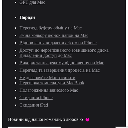
GPT для Mac
Поради
Перегляд буферу обміну на Mac
Зміна кольору іконок папок на Mac
Відновлення видалених фото на iPhone
Доступ до нерозпізнаного зовнішнього диска
Віддалений доступ до Mac
Використання режиму відновлення на Mac
Перегляд та завершення процесів на Mac
Не дозволяйте Mac засинати
Перевірка температури MacBook
Полагодження завислого Mac
Скидання iPhone
Скидання iPad
Новини від нашої команди, з любов'ю