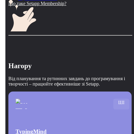
Що таке Setapp Membership?
Нагору
Від планування та рутинних завдань до програмування і
творчості – працюйте ефективніше зі Setapp.
ШІ
TypingMind