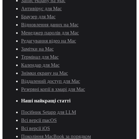
Запис екрану на Mac
Антивірус для Mac
Браузер для Mac
Відновлення даних на Mac
Менеджер паролів для Mac
Редагування відео на Mac
Замітки на Mac
Термінал для Mac
Календар для Mac
Знімки екрану на Mac
Віддалений доступ для Mac
Резервні копії в хмарі для Mac
Наші найкращі статті
Посібник Setapp для LLM
Всі версії macOS
Всі версії iOS
Покоління MacBook за порядком