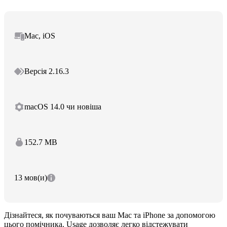
Mac, iOS
Версія 2.16.3
macOS 14.0 чи новіша
152.7 MB
13 мов(и)
Дізнайтеся, як почуваються ваш Mac та iPhone за допомогою
цього помічника. Usage дозволяє легко відстежувати