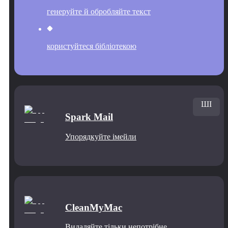
генеруйте й обробляйте текст
користуйтеся бібліотекою
ШІ
Spark Mail
Упорядкуйте імейли
CleanMyMac
Видаляйте тільки непотрібне