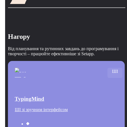
Нагору
Від планування та рутинних завдань до програмування і
творчості – працюйте ефективніше зі Setapp.
ШІ
TypingMind
ШІ зі зручним інтерфейсом