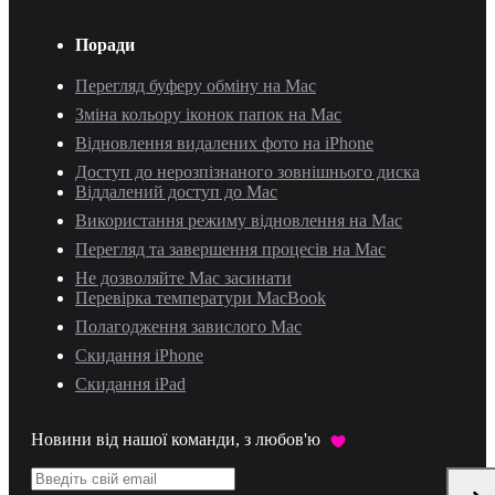
Поради
Перегляд буферу обміну на Mac
Зміна кольору іконок папок на Mac
Відновлення видалених фото на iPhone
Доступ до нерозпізнаного зовнішнього диска
Віддалений доступ до Mac
Використання режиму відновлення на Mac
Перегляд та завершення процесів на Mac
Не дозволяйте Mac засинати
Перевірка температури MacBook
Полагодження завислого Mac
Скидання iPhone
Скидання iPad
Новини від нашої команди, з любов'ю