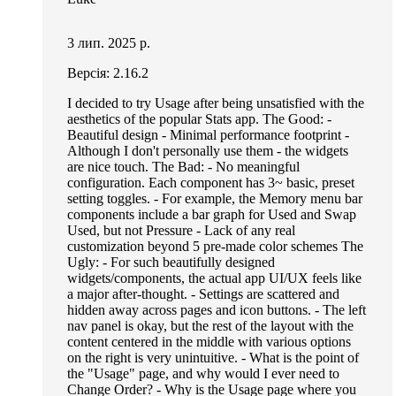
3 лип. 2025 р.
Версія: 2.16.2
I decided to try Usage after being unsatisfied with the
aesthetics of the popular Stats app. The Good: -
Beautiful design - Minimal performance footprint -
Although I don't personally use them - the widgets
are nice touch. The Bad: - No meaningful
configuration. Each component has 3~ basic, preset
setting toggles. - For example, the Memory menu bar
components include a bar graph for Used and Swap
Used, but not Pressure - Lack of any real
customization beyond 5 pre-made color schemes The
Ugly: - For such beautifully designed
widgets/components, the actual app UI/UX feels like
a major after-thought. - Settings are scattered and
hidden away across pages and icon buttons. - The left
nav panel is okay, but the rest of the layout with the
content centered in the middle with various options
on the right is very unintuitive. - What is the point of
the "Usage" page, and why would I ever need to
Change Order? - Why is the Usage page where you