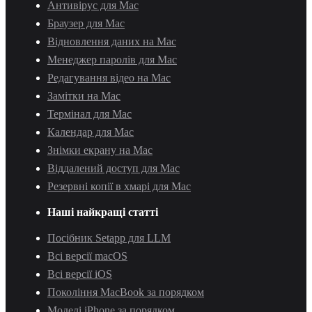
Антивірус для Mac
Браузер для Mac
Відновлення даних на Mac
Менеджер паролів для Mac
Редагування відео на Mac
Замітки на Mac
Термінал для Mac
Календар для Mac
Знімки екрану на Mac
Віддалений доступ для Mac
Резервні копії в хмарі для Mac
Наші найкращі статті
Посібник Setapp для LLM
Всі версії macOS
Всі версії iOS
Покоління MacBook за порядком
Моделі iPhone за порядком