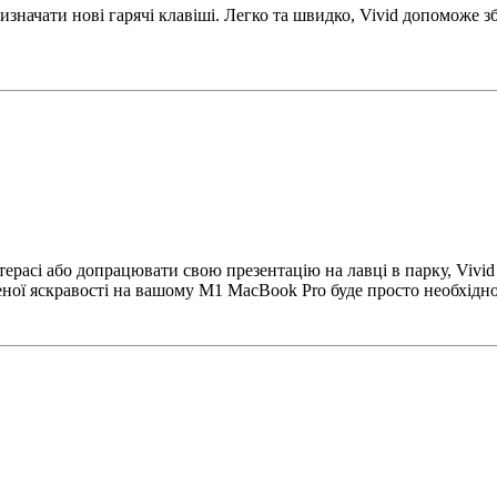
начати нові гарячі клавіші. Легко та швидко, Vivid допоможе з
терасі або допрацювати свою презентацію на лавці в парку, Vivid
еної яскравості на вашому M1 MacBook Pro буде просто необхідн