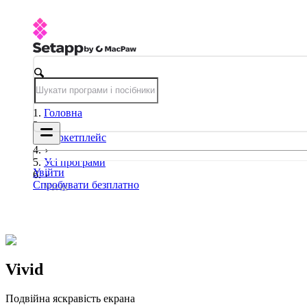
Головна
Маркетплейс
Усі програми
Увійти
Спробувати безплатно
Vivid
Vivid
Подвійна яскравість екрана