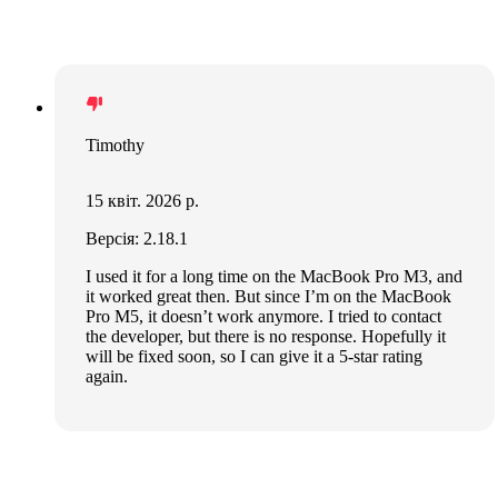
Timothy
15 квіт. 2026 р.
Версія: 2.18.1
I used it for a long time on the MacBook Pro M3, and
it worked great then. But since I’m on the MacBook
Pro M5, it doesn’t work anymore. I tried to contact
the developer, but there is no response. Hopefully it
will be fixed soon, so I can give it a 5-star rating
again.