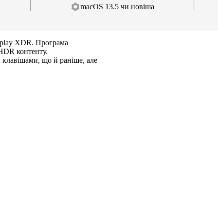
macOS 13.5 чи новіша
splay XDR. Програма
 HDR контенту.
 клавішами, що й раніше, але