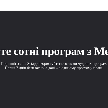
е сотні програм з M
Підпишіться на Setapp і користуйтесь сотнями чудових програм.
Перші 7 днів безплатно, а далі – в єдиному простому плані.
 або web, що допоможе вирішити ваше завдання.
рограми зі Setapp.
pp. Користуйтеся застосунками на своїх умовах.