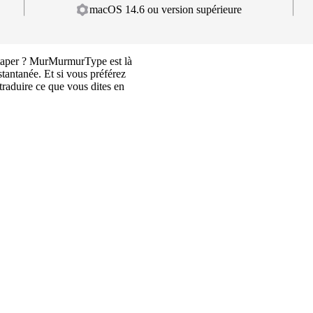
macOS 14.6 ou version supérieure
 taper ? MurMurmurType est là
stantanée. Et si vous préférez
traduire ce que vous dites en