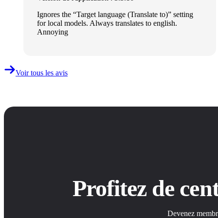
Ignores the “Target language (Translate to)” setting
for local models. Always translates to english.
Annoying
Voir tous les avis
Profitez de ce
Devenez membre S