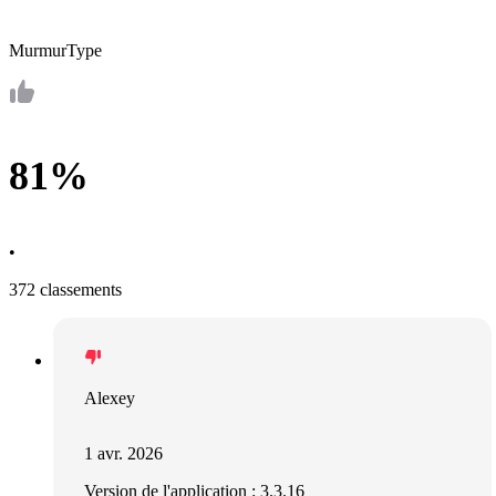
MurmurType
81%
•
372 classements
Alexey
1 avr. 2026
Version de l'application : 3.3.16