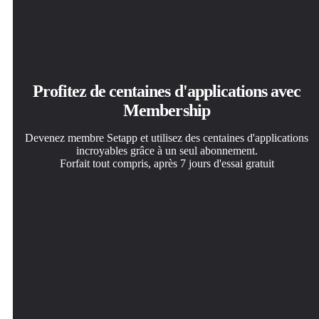
Profitez de centaines d'applications avec
Membership
Devenez membre Setapp et utilisez des centaines d'applications
incroyables grâce à un seul abonnement.
Forfait tout compris, après 7 jours d'essai gratuit
Installez Setapp sur votre Mac
Téléchargez l'application qui vous intéresse
Choisissez votre abonnement
Explorez des applications pour Mac, iOS et le Web.
Cette application vous attend dans Setapp. Installez-la d'un
Une seule application ou bien plus avec un abonnement
Découvrez comment accomplir facilement les tâches du
seul clic.
Setapp. Accédez aux applications comme vous le
quotidien.
souhaitez.
Nitro PDF Pro