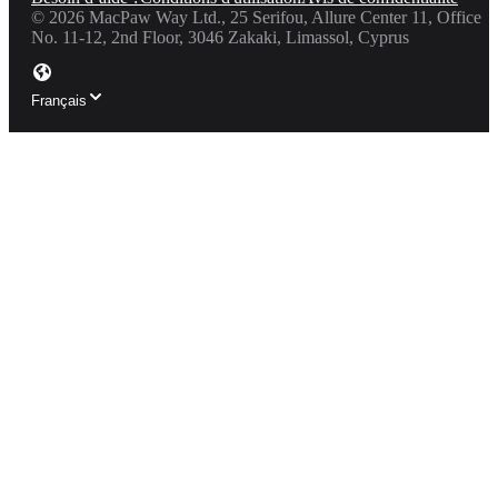
©
2026
MacPaw Way Ltd., 25 Serifou, Allure Center 11, Office
No. 11-12, 2nd Floor, 3046 Zakaki, Limassol, Cyprus
Français