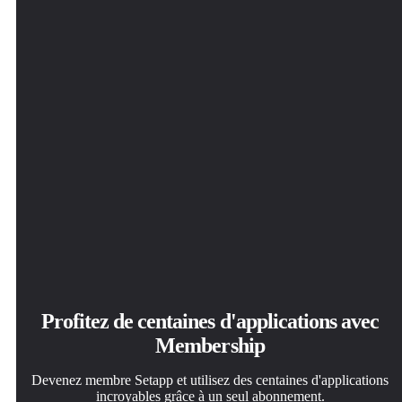
quotidien.
souhaitez.
PDF Pals
Profitez de centaines d'applications avec
Membership
Devenez membre Setapp et utilisez des centaines d'applications
incroyables grâce à un seul abonnement.