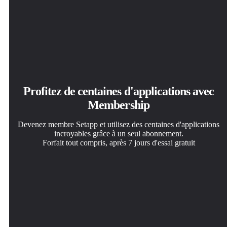
Profitez de centaines d'applications avec
Membership
Devenez membre Setapp et utilisez des centaines d'applications
incroyables grâce à un seul abonnement.
Forfait tout compris, après 7 jours d'essai gratuit
Installez Setapp sur votre Mac
Téléchargez l'application qui vous intéresse
Choisissez votre abonnement
Explorez des applications pour Mac, iOS et le Web.
Cette application vous attend dans Setapp. Installez-la d'un
Une seule application ou bien plus avec un abonnement
Découvrez comment accomplir facilement les tâches du
seul clic.
Setapp. Accédez aux applications comme vous le