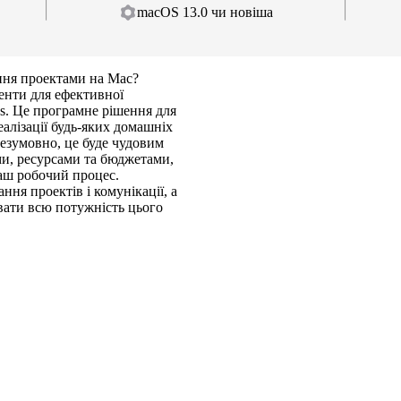
macOS 13.0 чи новіша
ння проектами на Mac?
енти для ефективної
ess. Це програмне рішення для
алізації будь-яких домашніх
Безумовно, це буде чудовим
ми, ресурсами та бюджетами,
 ваш робочий процес.
ня проектів і комунікації, а
вати всю потужність цього