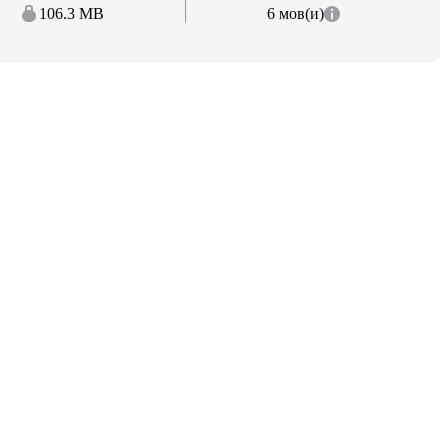
106.3 MB
6 мов(и)