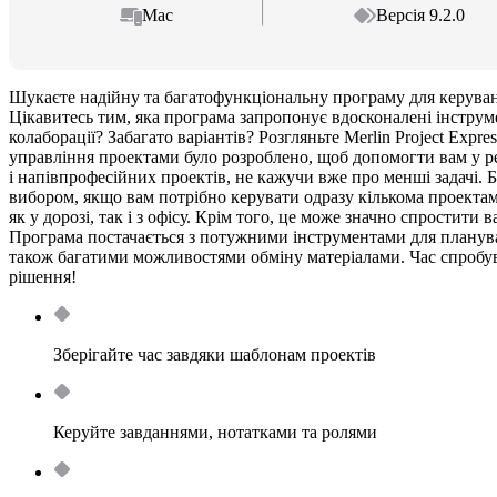
Mac
Версія 9.2.0
Шукаєте надійну та багатофункціональну програму для керува
Цікавитесь тим, яка програма запропонує вдосконалені інструм
колаборації? Забагато варіантів? Розгляньте Merlin Project Expr
управління проектами було розроблено, щоб допомогти вам у ре
і напівпрофесійних проектів, не кажучи вже про менші задачі. 
вибором, якщо вам потрібно керувати одразу кількома проекта
як у дорозі, так і з офісу. Крім того, це може значно спростити
Програма постачається з потужними інструментами для плануван
також багатими можливостями обміну матеріалами. Час спробу
рішення!
Зберігайте час завдяки шаблонам проектів
Керуйте завданнями, нотатками та ролями