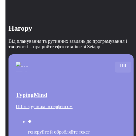
Нагору
Від планування та рутинних завдань до програмування і
творчості – працюйте ефективніше зі Setapp.
ШІ
TypingMind
ШІ зі зручним інтерфейсом
генеруйте й обробляйте текст