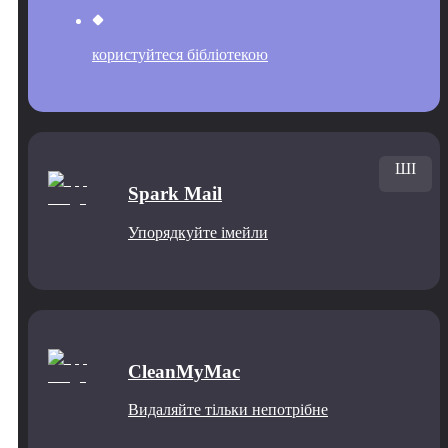
користуйтеся бібліотекою
ШІ
Spark Mail
Упорядкуйте імейли
CleanMyMac
Видаляйте тільки непотрібне