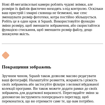
Нові 48-мегапіксельні камери роблять чудові знімки, але
розміри їх файлів фактично виходять з-під контролю. Оскільки
ваш пристрій і хмарні сховища не безмежні, має сенс
зменшувати розмір фототеки, котра постійно збільшується.
Робіть це в один крок зі Squash. Використовуйте функцію
зміни розміру, щоб зменшити зображення, або скористайтеся
функцією стискання, щоб зменшити розмір файлу, дещо
знижуючи якість.
Покращення зображень
Зручним чином, Squash також дозволяє масово редагувати
ваші фотографії. Налаштуйте розмиття, яскравість і різкість
своїх зображень або застосуйте фільтри з великої вбудованої
колекції програми. Ви також можете додати рамки до своїх
зображень для додаткової виразності. Переглядайте зміни за
допомогою інструмента попереднього перегляду, щоб
переконатися, що ви отримаєте саме те, що вам потрібно.