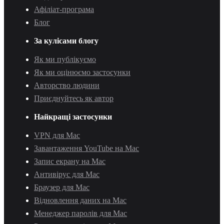
Афіліат-програма
Блог
За кулісами блогу
Як ми публікуємо
Як ми оцінюємо застосунки
Авторство людини
Приєднуйтесь як автор
Найкращі застосунки
VPN для Mac
Завантаження YouTube на Mac
Запис екрану на Mac
Антивірус для Mac
Браузер для Mac
Відновлення даних на Mac
Менеджер паролів для Mac