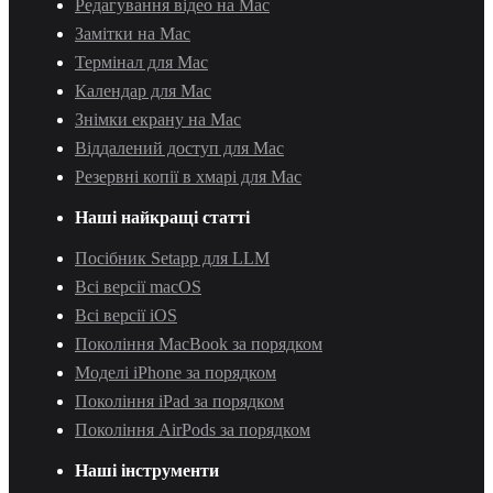
Редагування відео на Mac
Замітки на Mac
Термінал для Mac
Календар для Mac
Знімки екрану на Mac
Віддалений доступ для Mac
Резервні копії в хмарі для Mac
Наші найкращі статті
Посібник Setapp для LLM
Всі версії macOS
Всі версії iOS
Покоління MacBook за порядком
Моделі iPhone за порядком
Покоління iPad за порядком
Покоління AirPods за порядком
Наші інструменти