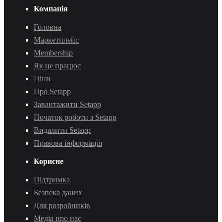
Компанія
Головна
Маркетплейс
Membership
Як це працює
Ціни
Про Setapp
Завантажити Setapp
Початок роботи з Setapp
Видалити Setapp
Правова інформація
Корисне
Підтримка
Безпека даних
Для розробників
Медіа про нас