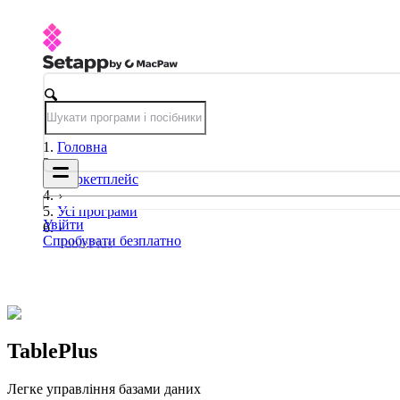
Головна
Маркетплейс
Усі програми
Увійти
Спробувати безплатно
TablePlus
TablePlus
Легке управління базами даних