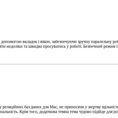
а допомогою вкладок і вікон, забезпечуючи зручну паралельну ро
яти недоліки та швидко просуватись у роботі. Безпечний режим і
у реляційних баз даних для Mac, не приносячи у жертву щільність
альність. Крім того, додаткова темна тема чудово підійде для ро