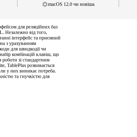
macOS 12.0 чи новіша
рфейсом для реляційних баз
. Незалежно від того,
танні інтерфейс та приємний
ена з урахуванням
коди для швидкодії чи
набір комбінацій клавіш, що
 роботи зі стандартним
, TablePlus розвивається
оли у них виникає потреба.
жністю та гнучкістю для