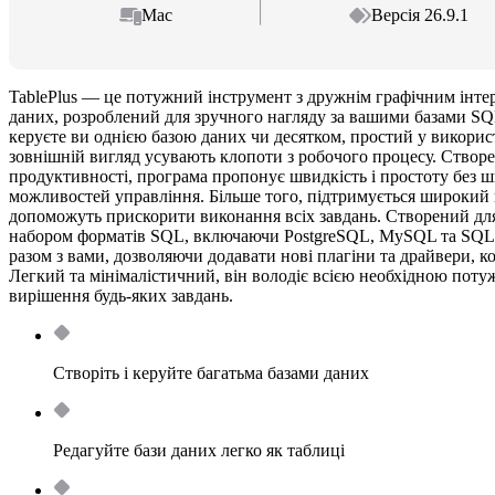
Mac
Версія 26.9.1
TablePlus — це потужний інструмент з дружнім графічним інте
даних, розроблений для зручного нагляду за вашими базами SQL
керуєте ви однією базою даних чи десятком, простий у викорис
зовнішній вигляд усувають клопоти з робочого процесу. Створ
продуктивності, програма пропонує швидкість і простоту без ш
можливостей управління. Більше того, підтримується широкий 
допоможуть прискорити виконання всіх завдань. Створений для
набором форматів SQL, включаючи PostgreSQL, MySQL та SQLite
разом з вами, дозволяючи додавати нові плагіни та драйвери, к
Легкий та мінімалістичний, він володіє всією необхідною поту
вирішення будь-яких завдань.
Створіть і керуйте багатьма базами даних
Редагуйте бази даних легко як таблиці