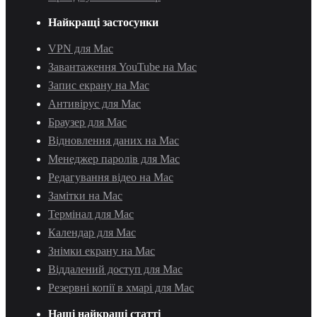
Найкращі застосунки
VPN для Mac
Завантаження YouTube на Mac
Запис екрану на Mac
Антивірус для Mac
Браузер для Mac
Відновлення даних на Mac
Менеджер паролів для Mac
Редагування відео на Mac
Замітки на Mac
Термінал для Mac
Календар для Mac
Знімки екрану на Mac
Віддалений доступ для Mac
Резервні копії в хмарі для Mac
Наші найкращі статті