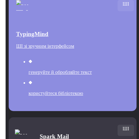
ШІ
TypingMind
ШІ зі зручним інтерфейсом
генеруйте й обробляйте текст
користуйтеся бібліотекою
ШІ
Spark Mail