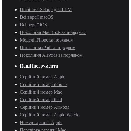
Посібник Setapp для LLM
Всі версії macOS
Всі версії iOS
Покоління MacBook за порядком
Моделі iPhone за порядком
Покоління iPad за порядком
Покоління AirPods за порядком
Наші інструменти
Серійний номер Apple
Серійний номер iPhone
Серійний номер Mac
Серійний номер iPad
Серійний номер AirPods
Серійний номер Apple Watch
Номер гарантії Apple
Перевірка гарантії Mac