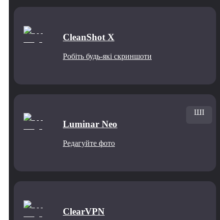
CleanShot X
Робіть будь-які скриншоти
ШІ
Luminar Neo
Редагуйте фото
ClearVPN