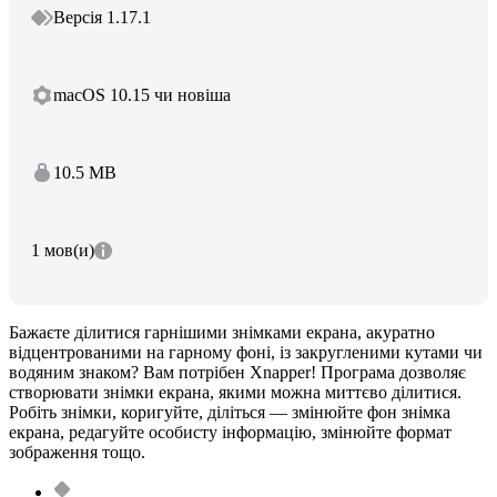
Версія 1.17.1
macOS 10.15 чи новіша
10.5 MB
1 мов(и)
Бажаєте ділитися гарнішими знімками екрана, акуратно
відцентрованими на гарному фоні, із закругленими кутами чи
водяним знаком? Вам потрібен Xnapper! Програма дозволяє
створювати знімки екрана, якими можна миттєво ділитися.
Робіть знімки, коригуйте, діліться — змінюйте фон знімка
екрана, редагуйте особисту інформацію, змінюйте формат
зображення тощо.