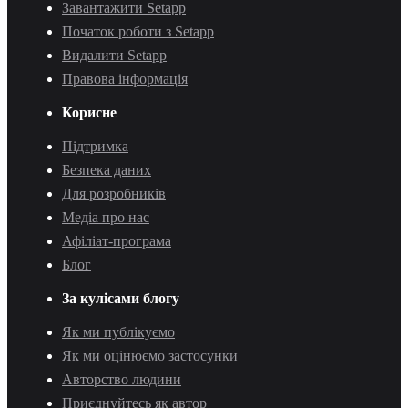
Завантажити Setapp
Початок роботи з Setapp
Видалити Setapp
Правова інформація
Корисне
Підтримка
Безпека даних
Для розробників
Медіа про нас
Афіліат-програма
Блог
За кулісами блогу
Як ми публікуємо
Як ми оцінюємо застосунки
Авторство людини
Приєднуйтесь як автор