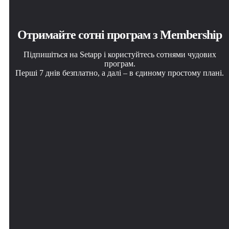
Отримайте сотні програм з Membership
Підпишіться на Setapp і користуйтесь сотнями чудових
програм.
Перші 7 днів безплатно, а далі – в єдиному простому плані.
Завантажити Setapp на Mac
Установіть знайдену програму
Виберіть план підписки
Знайдіть в Setapp застосунок для macOS, iOS або web,
Виконайте завдання за допомогою новенької
Один застосунок або всі разом в підписці Setapp.
що допоможе вирішити ваше завдання.
програми зі Setapp.
Користуйтеся застосунками на своїх умовах.
Xnapper