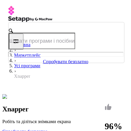
Головна
Маркетплейс
Спробувати безплатно
Усі програми
Xnapper
Xnapper
Робіть та діліться знімками екрана
96%