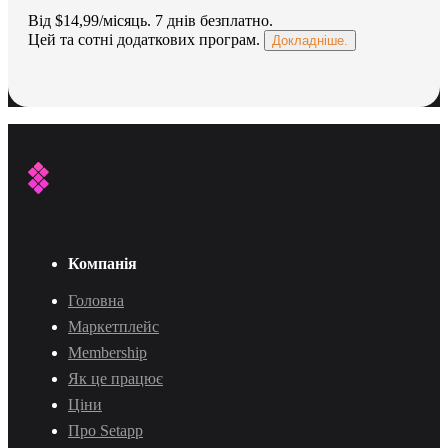
Від $14,99/місяць.
7 днів безплатно
.
Цей та сотні додаткових програм.
Докладніше.
Компанія
Головна
Маркетплейс
Membership
Як це працює
Ціни
Про Setapp