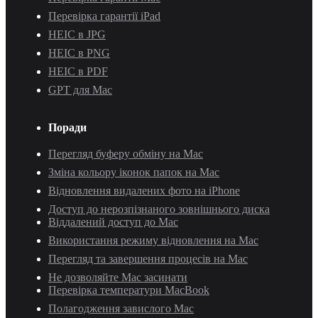
Перевірка гарантії iPad
HEIC в JPG
HEIC в PNG
HEIC в PDF
GPT для Mac
Поради
Перегляд буферу обміну на Mac
Зміна кольору іконок папок на Mac
Відновлення видалених фото на iPhone
Доступ до нерозпізнаного зовнішнього диска
Віддалений доступ до Mac
Використання режиму відновлення на Mac
Перегляд та завершення процесів на Mac
Не дозволяйте Mac засинати
Перевірка температури MacBook
Полагодження завислого Mac