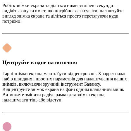
Робіть знімки екрана та діліться ними за лічені секунди —
виділіть зону та вміст, що потрібно зафіксувати, налаштуйте
вигляд знімка екрана та діліться просто перетягуючи куди
потрібно!
Центруйте в одне натиснення
Гарні знімки екрана мають бути відцентровані. Xnapper надає
набір швидких і простих параметрів для налаштування ваших
знімків, включаючи зручний інструмент Балансу.
Відцентруйте знімок екрана на фоні одним клацанням миші.
Ви можете змінити радіус рамки для знімка екрана,
налаштувати тінь або відступ.