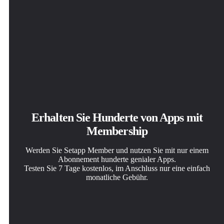
Erhalten Sie Hunderte von Apps mit
Membership
Werden Sie Setapp Member und nutzen Sie mit nur einem
Abonnement hunderte genialer Apps.
Testen Sie 7 Tage kostenlos, im Anschluss nur eine einfach
monatliche Gebühr.
Setapp auf dem Mac installieren
Die gesuchte App finden
Abonnement wählen