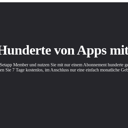
 Hunderte von Apps m
Setapp Member und nutzen Sie mit nur einem Abonnement hunderte ge
en Sie 7 Tage kostenlos, im Anschluss nur eine einfach monatliche Ge
Sie einfache Möglichkeiten für die Bewältigung täglicher Aufgaben.
allieren Sie sie mit einem Klick.
olen Sie sich Apps, so wie Sie es möchten.