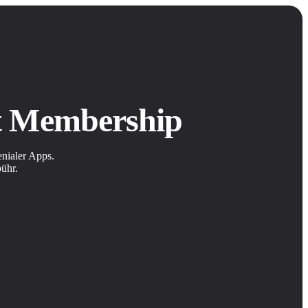
it Membership
nialer Apps.
bühr.