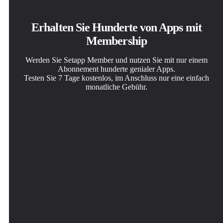
Erhalten Sie Hunderte von Apps mit
Membership
Werden Sie Setapp Member und nutzen Sie mit nur einem
Abonnement hunderte genialer Apps.
Testen Sie 7 Tage kostenlos, im Anschluss nur eine einfach
monatliche Gebühr.
Setapp auf dem Mac installieren
Die gesuchte App finden
Abonnement wählen
Erkunden Sie Apps für Mac, iOS und Web. Finden Sie
In Setapp wartet eine wunderbare App auf Sie. Installieren
Eine App oder mehr mit der Setapp Membership. Holen
einfache Möglichkeiten für die Bewältigung täglicher
Sie sie mit einem Klick.
Sie sich Apps, so wie Sie es möchten.
Aufgaben.
Awesome Habits