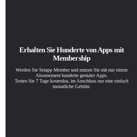
Erhalten Sie Hunderte von Apps mit
Membership
Werden Sie Setapp Member und nutzen Sie mit nur einem
Abonnement hunderte genialer Apps.
Testen Sie 7 Tage kostenlos, im Anschluss nur eine einfach
monatliche Gebühr.
Setapp auf dem Mac installieren
Die gesuchte App finden
Abonnement wählen
Erkunden Sie Apps für Mac, iOS und Web. Finden Sie
In Setapp wartet eine wunderbare App auf Sie. Installieren
Eine App oder mehr mit der Setapp Membership. Holen
einfache Möglichkeiten für die Bewältigung täglicher
Sie sie mit einem Klick.
Sie sich Apps, so wie Sie es möchten.
Aufgaben.