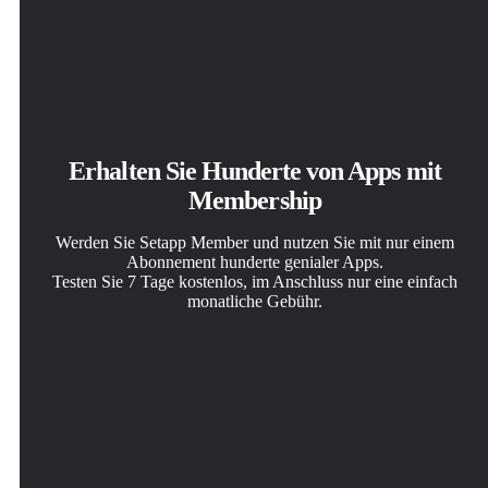
Erhalten Sie Hunderte von Apps mit
Membership
Werden Sie Setapp Member und nutzen Sie mit nur einem
Abonnement hunderte genialer Apps.
Testen Sie 7 Tage kostenlos, im Anschluss nur eine einfach
monatliche Gebühr.
Setapp auf dem Mac installieren
Die gesuchte App finden
Abonnement wählen
Erkunden Sie Apps für Mac, iOS und Web. Finden Sie
In Setapp wartet eine wunderbare App auf Sie. Installieren
Eine App oder mehr mit der Setapp Membership. Holen
einfache Möglichkeiten für die Bewältigung täglicher
Sie sie mit einem Klick.
Sie sich Apps, so wie Sie es möchten.
Aufgaben.