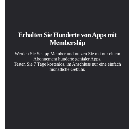
Erhalten Sie Hunderte von Apps mit
Membership
Werden Sie Setapp Member und nutzen Sie mit nur einem
Abonnement hunderte genialer Apps.
Testen Sie 7 Tage kostenlos, im Anschluss nur eine einfach
monatliche Gebühr.
Setapp auf dem Mac installieren
Die gesuchte App finden
Abonnement wählen
Erkunden Sie Apps für Mac, iOS und Web. Finden Sie
In Setapp wartet eine wunderbare App auf Sie. Installieren
Eine App oder mehr mit der Setapp Membership. Holen
einfache Möglichkeiten für die Bewältigung täglicher
Sie sie mit einem Klick.
Sie sich Apps, so wie Sie es möchten.
Aufgaben.
Paste