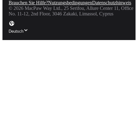
Brauchen Sie Hilfe?
Nutzungsbedingungen
Datenschutzhinweis
©
2026
MacPaw Way Ltd., 25 Serifou, Allure Center 11, Office
No. 11-12, 2nd Floor, 3046 Zakaki, Limassol, Cyprus
Deutsch