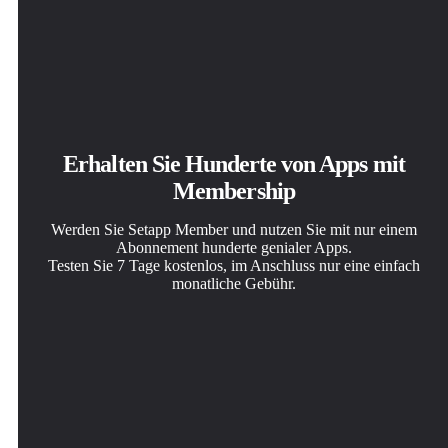
Erhalten Sie Hunderte von Apps mit
Membership
Werden Sie Setapp Member und nutzen Sie mit nur einem
Abonnement hunderte genialer Apps.
Testen Sie 7 Tage kostenlos, im Anschluss nur eine einfach
monatliche Gebühr.
Setapp auf dem Mac installieren
Die gesuchte App finden
Abonnement wählen
Erkunden Sie Apps für Mac, iOS und Web. Finden Sie
In Setapp wartet eine wunderbare App auf Sie. Installieren
Eine App oder mehr mit der Setapp Membership. Holen
einfache Möglichkeiten für die Bewältigung täglicher
Sie sie mit einem Klick.
Sie sich Apps, so wie Sie es möchten.
Aufgaben.