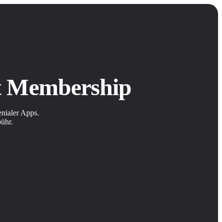
it Membership
nialer Apps.
bühr.