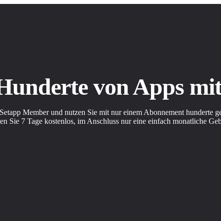
 Hunderte von Apps m
Setapp Member und nutzen Sie mit nur einem Abonnement hunderte ge
en Sie 7 Tage kostenlos, im Anschluss nur eine einfach monatliche Ge
Sie einfache Möglichkeiten für die Bewältigung täglicher Aufgaben.
allieren Sie sie mit einem Klick.
olen Sie sich Apps, so wie Sie es möchten.