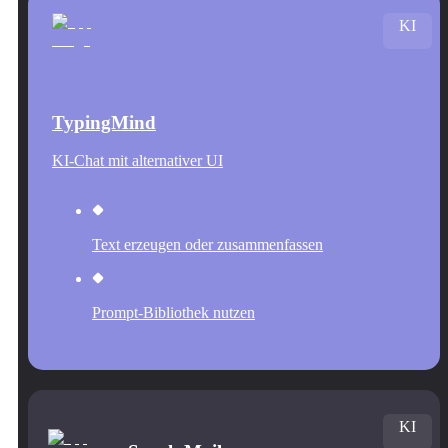
KI
TypingMind
KI-Chat mit alternativer UI
Text erzeugen oder zusammenfassen
Prompt-Bibliothek nutzen
KI